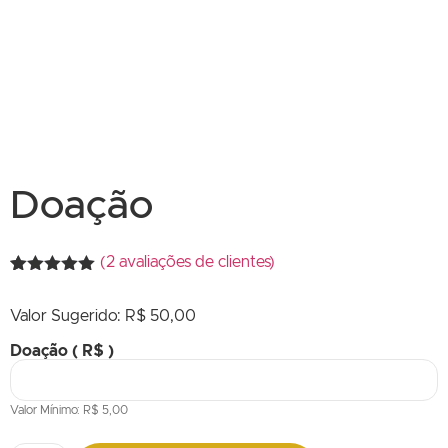
Doação
(
2
avaliações de clientes)
Avaliado
2
como
5.00
Valor Sugerido:
R$
50,00
de 5, com
baseado
em
Doação
( R$ )
avaliações
de clientes
Valor Mínimo:
R$
5,00